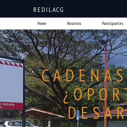
REDILACG
Home
Nosotros
Participantes
CADENAS
¿OPOR
DESAR