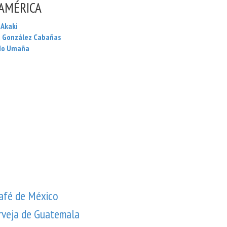
AMÉRICA
 Akaki
 González Cabañas
do Umaña
afé de México
rveja de Guatemala