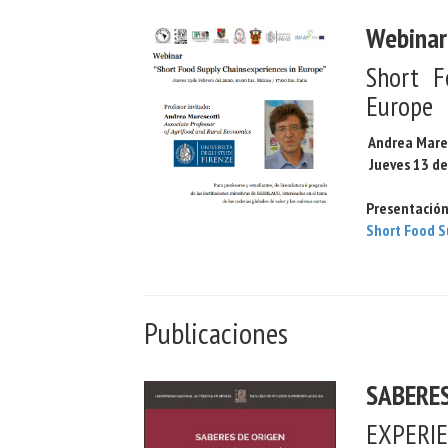
Webinar
Short F
Europe
Andrea Mare
Jueves 13 de
Presentació
Short Food S
Publicaciones
SABERES
EXPE